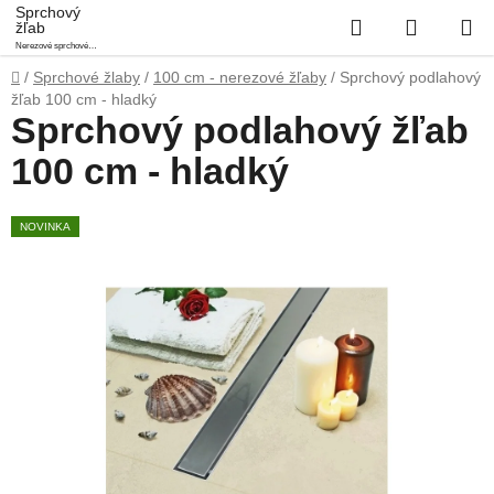
Prejsť
Sprchový
Hľadať
NÁKUP
žľab
na
Nerezové sprchové
obsah
KOŠÍK
podlahové žľaby
Domov
/
Sprchové žlaby
/
100 cm - nerezové žľaby
/
Sprchový podlahový
žľab 100 cm - hladký
Sprchový podlahový žľab
100 cm - hladký
NOVINKA