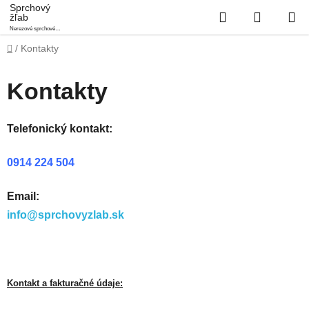
Prejsť
Sprchový
Hľadať
NÁKUP
žľab
na
Nerezové sprchové
obsah
KOŠÍK
podlahové žľaby
Domov
/
Kontakty
Kontakty
Telefonický kontakt:
0914 224 504
Email:
info@sprchovyzlab.sk
Kontakt a fakturačné údaje: