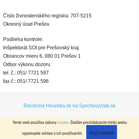
Číslo živnostenského registra: 707-5215
Okresný úrad Prešov
Podlieha kontrole:
Inšpektorát SOI pre Prešovský kraj
Obrancov mieru 6, 080 01 Prešov 1
Odbor výkonu dozoru
tel. č.: 051/ 7721 597
fax č.: 051/ 7721 596
Z
á
Recenzie Heureka.sk na Sprchovyzlab.sk
p
ä
Tento web používa súbory
cookie
. Ďalším prechádzaním tohto webu
t
Vytvoril Shoptet
ROZUMIEM
vyjadrujete súhlas s ich používaním.
i
Copyright 2026
Sprchový žľab
. Všetky práva vyhradené.