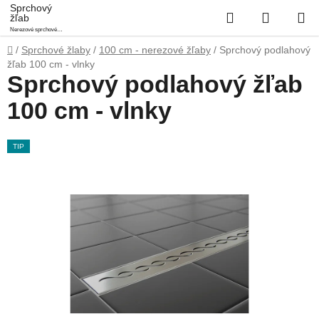
Prejsť
Sprchový
Hľadať
NÁKUP
žľab
na
Nerezové sprchové
obsah
KOŠÍK
podlahové žľaby
Domov
/
Sprchové žlaby
/
100 cm - nerezové žľaby
/
Sprchový podlahový
žľab 100 cm - vlnky
Sprchový podlahový žľab
100 cm - vlnky
TIP