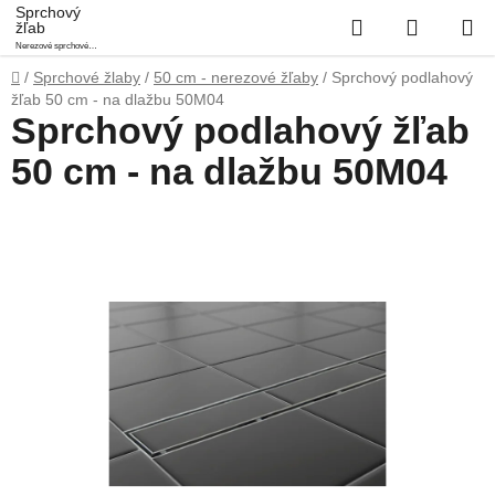
Prejsť
Sprchový
Hľadať
NÁKUP
žľab
na
Nerezové sprchové
obsah
KOŠÍK
podlahové žľaby
Domov
/
Sprchové žlaby
/
50 cm - nerezové žľaby
/
Sprchový podlahový
žľab 50 cm - na dlažbu 50M04
Sprchový podlahový žľab
50 cm - na dlažbu 50M04