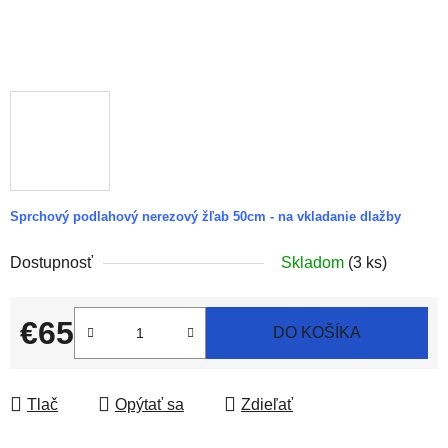
Sprchový podlahový nerezový žľab 50cm - na vkladanie dlažby
Dostupnosť
Skladom
(3 ks)
€65
DO KOŠÍKA
Jednotková cena:
Tlač
Opýtať sa
Zdieľať