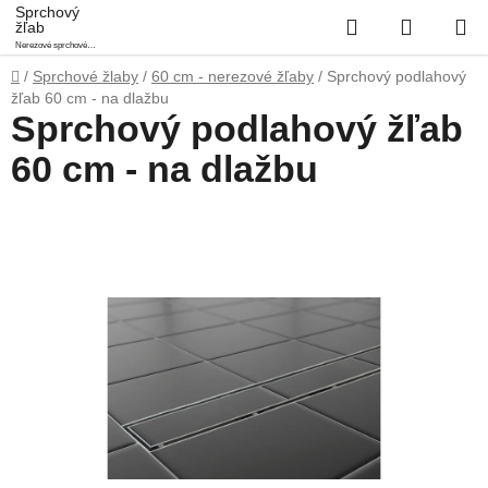
Prejsť
Sprchový
Hľadať
NÁKUP
žľab
na
Nerezové sprchové
obsah
KOŠÍK
podlahové žľaby
Domov
/
Sprchové žlaby
/
60 cm - nerezové žľaby
/
Sprchový podlahový
žľab 60 cm - na dlažbu
Sprchový podlahový žľab
60 cm - na dlažbu