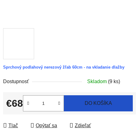
Sprchový podlahový nerezový žľab 60cm - na vkladanie dlažby
Dostupnosť
Skladom
(9 ks)
€68
DO KOŠÍKA
Jednotková cena:
Tlač
Opýtať sa
Zdieľať