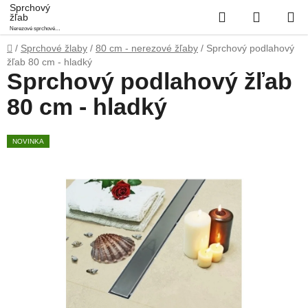
Prejsť
Sprchový
Hľadať
NÁKUP
žľab
na
Nerezové sprchové
obsah
KOŠÍK
podlahové žľaby
Domov
/
Sprchové žlaby
/
80 cm - nerezové žľaby
/
Sprchový podlahový
žľab 80 cm - hladký
Sprchový podlahový žľab
80 cm - hladký
NOVINKA