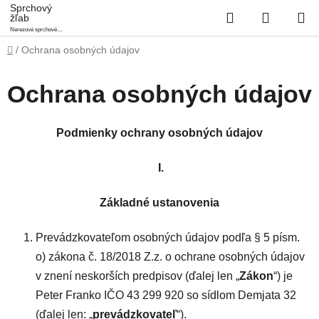
Prejsť
Sprchový
Hľadať
NÁKUP
žľab
na
Nerezové sprchové
obsah
KOŠÍK
podlahové žľaby
Domov
/
Ochrana osobných údajov
Ochrana osobných údajov
Podmienky ochrany osobných údajov
I.
Základné ustanovenia
Prevádzkovateľom osobných údajov podľa § 5 písm.
o) zákona č. 18/2018 Z.z. o ochrane osobných údajov
v znení neskorších predpisov (ďalej len „
Zákon
“) je
Peter Franko IČO 43 299 920 so sídlom Demjata 32
(ďalej len: „
prevádzkovateľ
“).